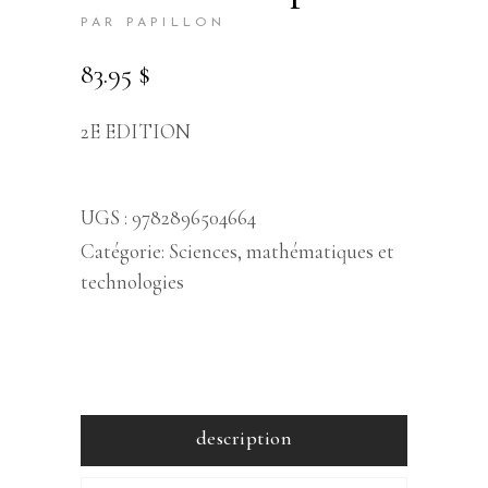
PAR PAPILLON
83.95
$
2E EDITION
UGS :
9782896504664
Catégorie:
Sciences, mathématiques et
technologies
description