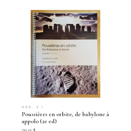
VER. 2.1
poussières en orbite, de babylone à
appolo (2e ed)
29.41
$