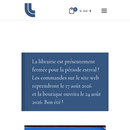
0
0.00
$
La librairie est présentement
fermée pour la période estival !
Les commandes sur le site web
reprendront le 17 août 2026
et la boutique ouvrira le 24 août
2026. Bon été !