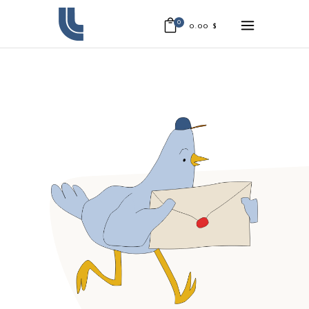
0
0.00
$