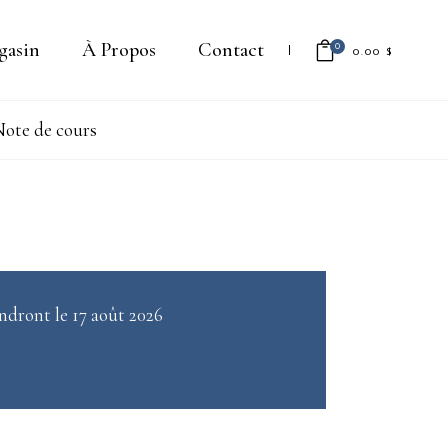
gasin
À Propos
Contact
0
0.00
$
ote de cours
Il n'y a aucun produit dans le
panier.
ndront le 17 août 2026