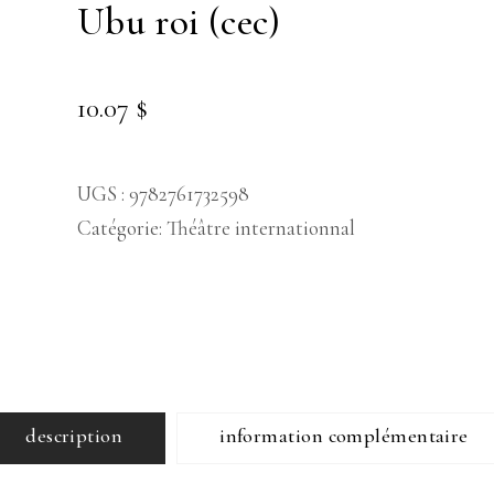
ubu roi (cec)
10.07
$
UGS :
9782761732598
Catégorie:
Théâtre internationnal
description
information complémentaire