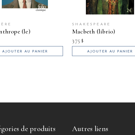
IÈRE
SHAKESPEARE
anthrope (le)
macbeth (librio)
3.75
$
AJOUTER AU PANIER
AJOUTER AU PANIER
gories de produits
Autres liens