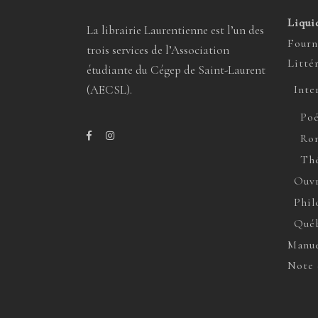
Liqui
La librairie Laurentienne est l’un des
Fourn
trois services de l’Association
Litté
étudiante du Cégep de Saint-Laurent
(AECSL).
Inte
Poé
Rom
Thé
Ouvr
Phil
Québ
Manue
Note 