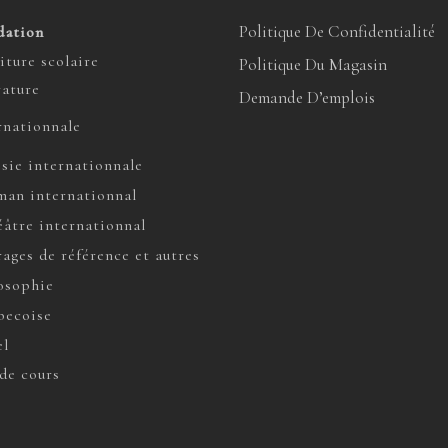
Politique De Confidentialité
dation
iture scolaire
Politique Du Magasin
rature
Demande D’emplois
rnationnale
sie internationnale
an internationnal
âtre internationnal
ages de référence et autres
osophie
ecoise
l
de cours