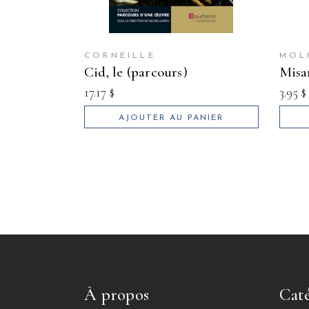
CORNEILLE
MOL
cid, le (parcours)
mis
17.17
$
3.95
$
AJOUTER AU PANIER
À propos
Caté