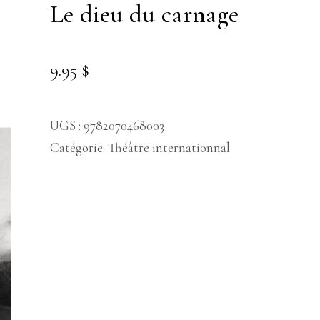
le dieu du carnage
9.95
$
UGS :
9782070468003
Catégorie:
Théâtre internationnal