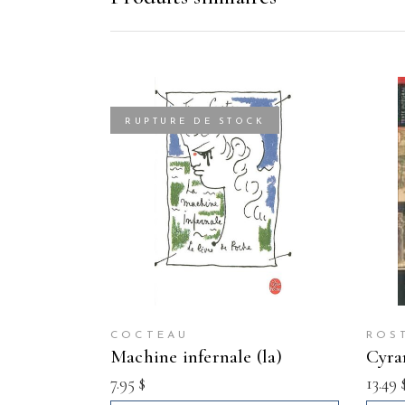
RUPTURE DE STOCK
COCTEAU
ROS
machine infernale (la)
cyr
7.95
$
13.49