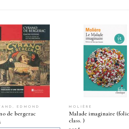
TAND, EDMOND
MOLIÈRE
ano de bergerac
malade imaginaire (folio
class. )
$
3.95
$