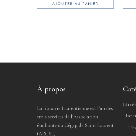
AJOUTER AU PANIER
À propos
Caté
Litté
La librairie Laurentienne est l’un des
Inte
trois services de l’Association
étudiante du Cégep de Saint-Laurent
Thé
(AECSL).