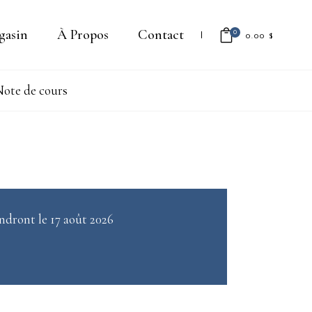
gasin
À Propos
Contact
0
0.00
$
ote de cours
Il n'y a aucun produit dans le
panier.
ndront le 17 août 2026