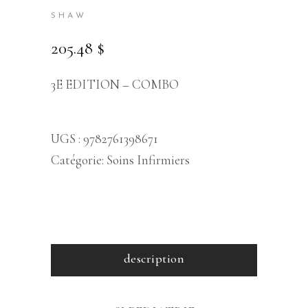
SHAW
205.48
$
3E EDITION – COMBO
UGS :
9782761398671
Catégorie:
Soins Infirmiers
description