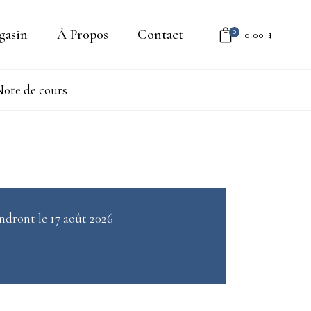
gasin
À Propos
Contact
0
0.00
$
ote de cours
Il n'y a aucun produit dans le
panier.
ndront le 17 août 2026