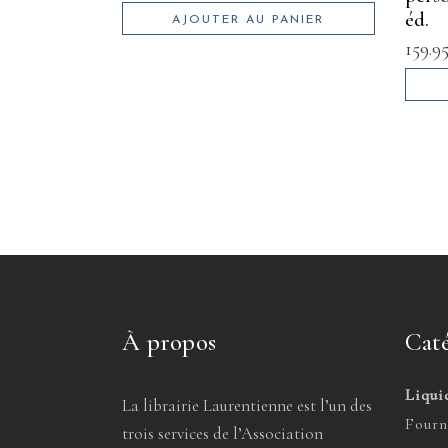
éd.
AJOUTER AU PANIER
159.9
À propos
Caté
Liqui
La librairie Laurentienne est l’un des
Fourn
trois services de l’Association