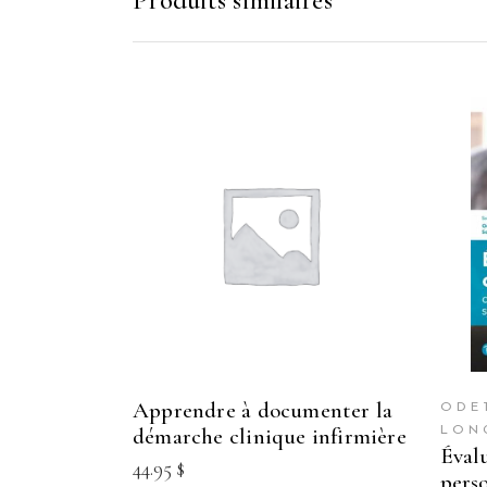
Produits similaires
apprendre à documenter la
ODE
démarche clinique infirmière
LON
évaluation clinique d’une
44.95
$
pers