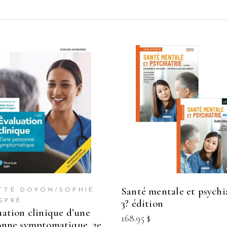
santé mentale et psychiatrie,
TTE DOYON/SOPHIE
3? édition
GPRÉ
168.95
$
onne symptomatique, 2e