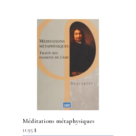
méditations métaphysiques
11.95
$