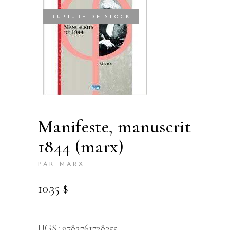
RUPTURE DE STOCK
manifeste, manuscrit
1844 (marx)
PAR MARX
10.35
$
UGS :
9782761728355