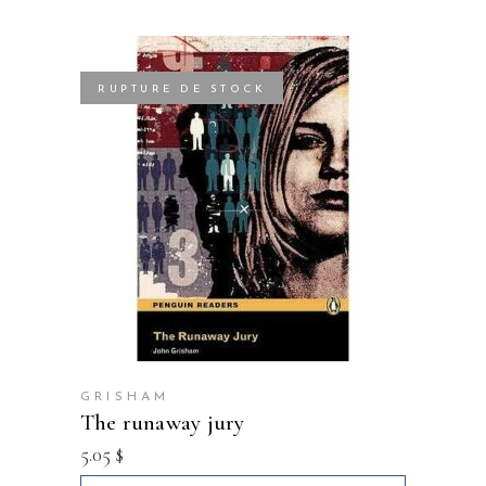
RUPTURE DE STOCK
GRISHAM
the runaway jury
5.05
$