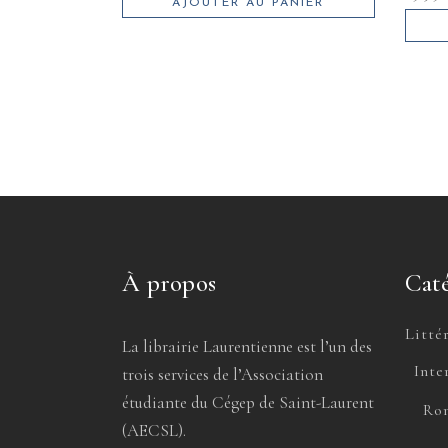
AJOUTER AU PANIER
À propos
Caté
Litté
La librairie Laurentienne est l’un des
Inte
trois services de l’Association
étudiante du Cégep de Saint-Laurent
Rom
(AECSL).