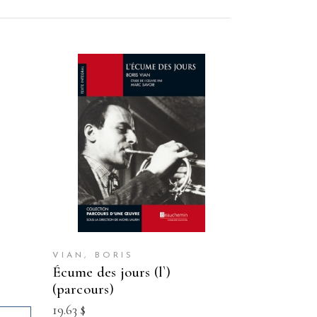
VIAN, BORIS
écume des jours (l`)
(parcours)
19.63
$