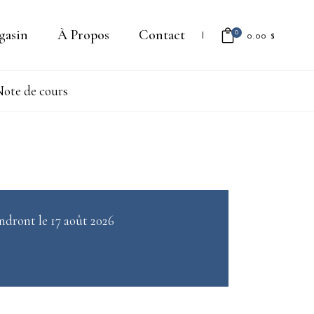
gasin
À Propos
Contact
0
0.00
$
ote de cours
Il n'y a aucun produit dans le
panier.
ndront le 17 août 2026