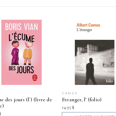
N
CAMUS
etranger, l’ (folio)
e)
14.95
$
$