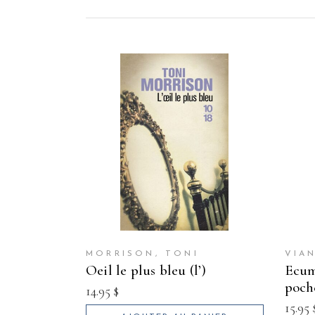
MORRISON, TONI
VIA
oeil le plus bleu (l’)
ecume des jours (l`) (livre de
poch
14.95
$
15.95