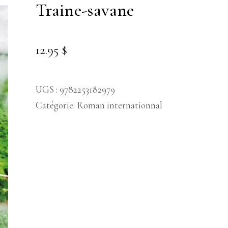
traine-savane
12.95
$
UGS :
9782253182979
Catégorie:
Roman internationnal