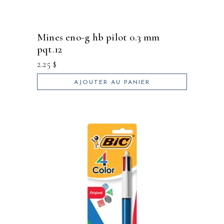
mines eno-g hb pilot 0.3 mm
pqt.12
2.25
$
AJOUTER AU PANIER