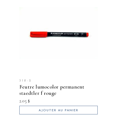
318-2
feutre lumocolor permanent
staedtler f rouge
2.05
$
AJOUTER AU PANIER