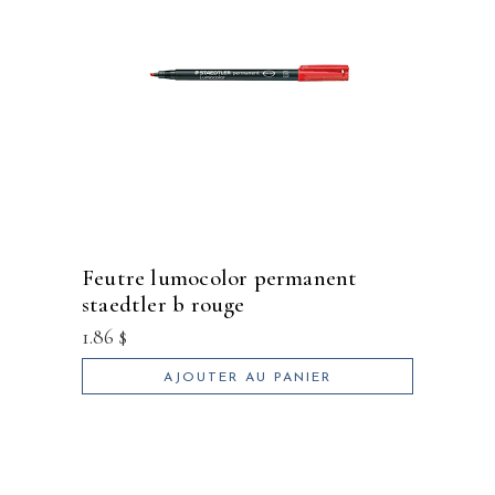
feutre lumocolor permanent
staedtler b rouge
1.86
$
AJOUTER AU PANIER