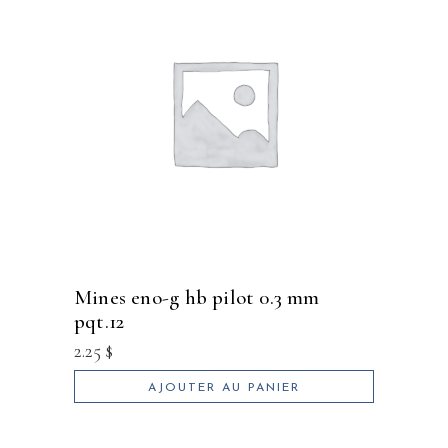
mines eno-g hb pilot 0.3 mm
pqt.12
2.25
$
AJOUTER AU PANIER