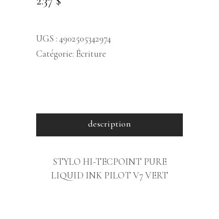
2.37
$
UGS :
4902505342974
Catégorie:
Écriture
description
STYLO HI-TECPOINT PURE
LIQUID INK PILOT V7 VERT