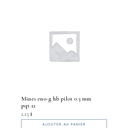
mines eno-g hb pilot 0.3 mm
pqt.12
2.25
$
AJOUTER AU PANIER