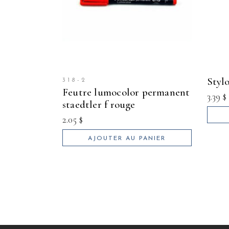
styl
318-2
feutre lumocolor permanent
3.39
$
staedtler f rouge
2.05
$
AJOUTER AU PANIER