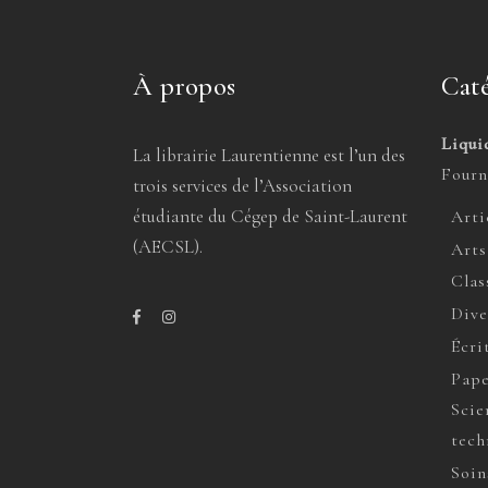
À propos
Caté
Liqui
La librairie Laurentienne est l’un des
Fourn
trois services de l’Association
étudiante du Cégep de Saint-Laurent
Arti
(AECSL).
Arts
Clas
Dive
Écri
Pape
Scie
tech
Soin