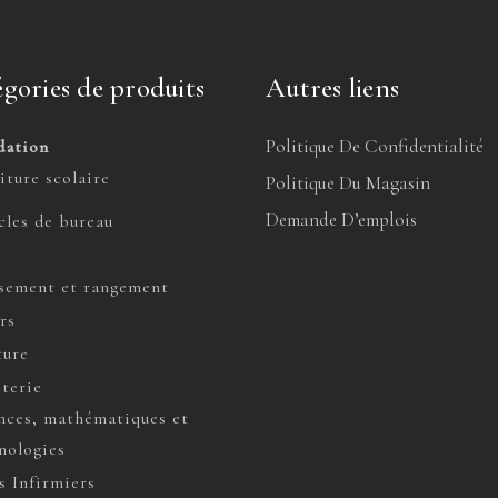
gories de produits
Autres liens
Politique De Confidentialité
dation
iture scolaire
Politique Du Magasin
Demande D’emplois
cles de bureau
sement et rangement
rs
ture
terie
nces, mathématiques et
nologies
s Infirmiers