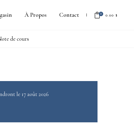
gasin
À Propos
Contact
0
0.00
$
ote de cours
Il n'y a aucun produit dans le
panier.
ndront le 17 août 2026