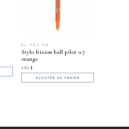
BL-FR7-OR
stylo frixion ball pilot 0.7
orange
2.61
$
AJOUTER AU PANIER