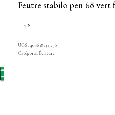
feutre stabilo pen 68 vert
1.14
$
UGS :
4006381333238
Catégorie:
Écriture