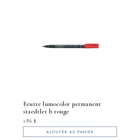
feutre lumocolor permanent
staedtler b rouge
1.86
$
AJOUTER AU PANIER