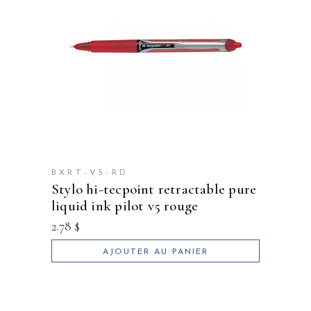
BXRT-V5-RD
stylo hi-tecpoint retractable pure
liquid ink pilot v5 rouge
2.78
$
AJOUTER AU PANIER