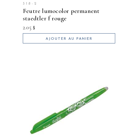
318-2
feutre lumocolor permanent
staedtler f rouge
2.05
$
AJOUTER AU PANIER