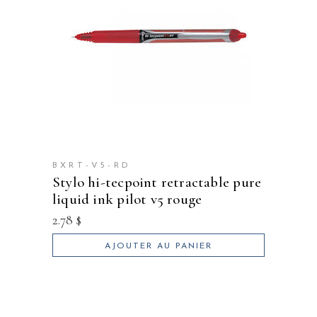
BXRT-V5-RD
stylo hi-tecpoint retractable pure
liquid ink pilot v5 rouge
2.78
$
AJOUTER AU PANIER