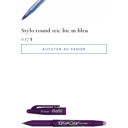
stylo round stic bic m bleu
0.17
$
AJOUTER AU PANIER