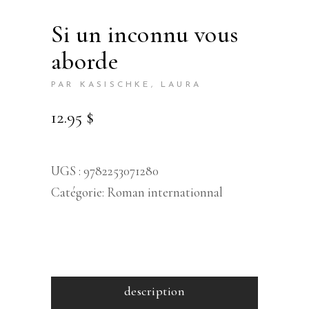
si un inconnu vous
aborde
PAR KASISCHKE, LAURA
12.95
$
UGS :
9782253071280
Catégorie:
Roman internationnal
description