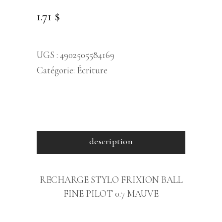
1.71
$
UGS :
4902505584169
Catégorie:
Écriture
description
RECHARGE STYLO FRIXION BALL
FINE PILOT 0.7 MAUVE