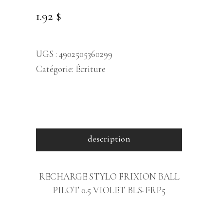
1.92
$
UGS :
4902505360299
Catégorie:
Écriture
description
RECHARGE STYLO FRIXION BALL
PILOT 0.5 VIOLET BLS-FRP5