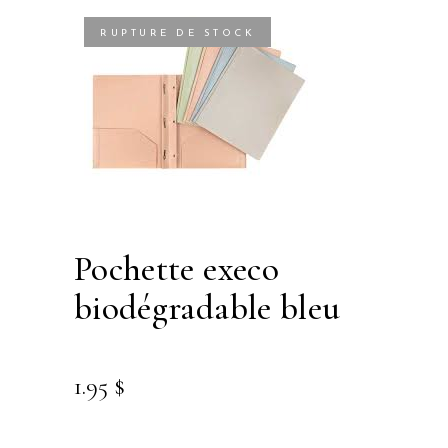
RUPTURE DE STOCK
pochette execo
biodégradable bleu
1.95
$