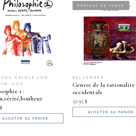
RUPTURE DE STOCK
QUES DAIGLE,JON
BELLEMARE
genese de la rationalite
UIN, LOU
occidentale
on,vérité,bonheur
52.95
$
$
AJOUTER AU PANIER
AJOUTER AU PANIER