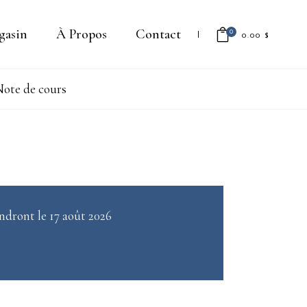
gasin
À Propos
Contact
0
0.00
$
ote de cours
Il n'y a aucun produit dans le
panier.
ndront le 17 août 2026