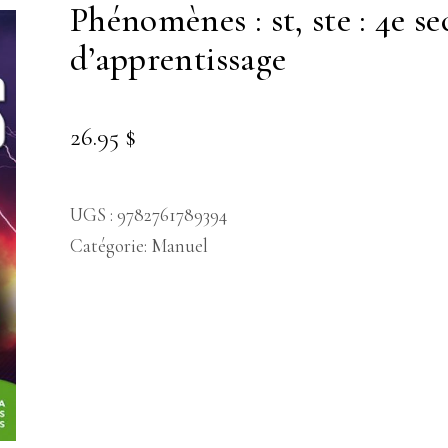
phénomènes : st, ste : 4e secondaire : cahier
d’apprentissage
26.95
$
UGS :
9782761789394
Catégorie:
Manuel