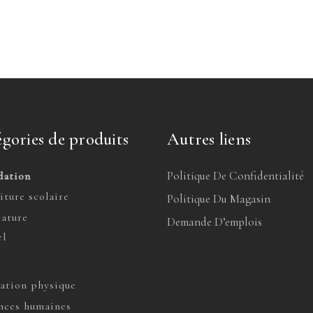
gories de produits
Autres liens
Politique De Confidentialité
dation
iture scolaire
Politique Du Magasin
rature
Demande D’emplois
l
ation physique
nces humaines