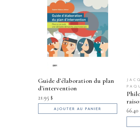
guide d’élaboration du plan
JAC
d’intervention
PAQ
philosophie 1 :
21.95
$
rais
66.40
AJOUTER AU PANIER