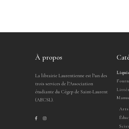
À propos
Caté
Liqui
La librairie Laurentienne est l’un des
Fourn
trois services de l’Association
Litté
étudiante du Cégep de Saint-Laurent
Manue
(AECSL).
Arts
Éduc
Scie