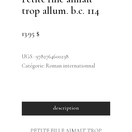
trop allum. b.c. 114
13.95
$
UGS :
9782764600238
Catégorie:
Roman internationnal
description
PETITE FILLE AIMAIT TROP