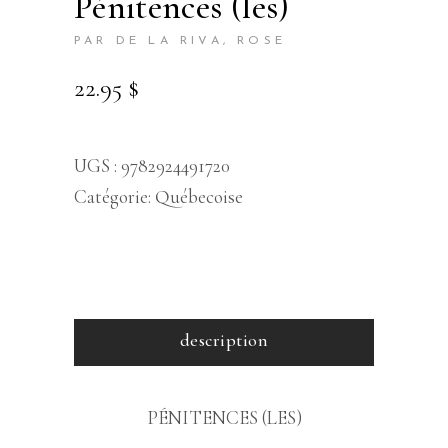
pénitences (les)
PAR DE LA RIVA, ROSE
22.95
$
UGS :
9782924491720
Catégorie:
Québecoise
description
PÉNITENCES (LES)