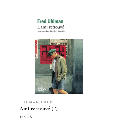
UHLMAN,FRED
ami retrouvé (l’)
12.95
$