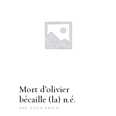
mort d’olivier
bécaille (la) n.é.
PAR ZOLA,ÉMILE