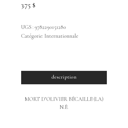
3.75
$
UGS :
9782290151280
Catégorie:
Internationnale
description
MORT D’OLIVIER BÉCAILLE (LA)
N.É.