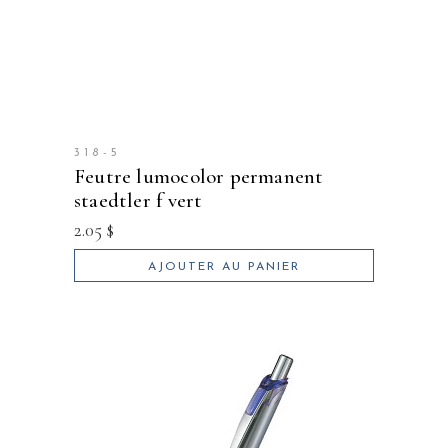
318-5
feutre lumocolor permanent
staedtler f vert
2.05
$
AJOUTER AU PANIER