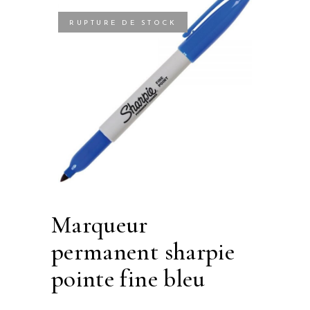
RUPTURE DE STOCK
marqueur
permanent sharpie
pointe fine bleu