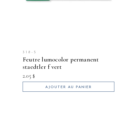
318-5
feutre lumocolor permanent
staedtler f vert
2.05
$
AJOUTER AU PANIER