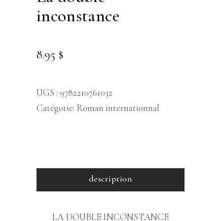
inconstance
8.95
$
UGS :
9782210761032
Catégorie:
Roman internationnal
description
LA DOUBLE INCONSTANCE