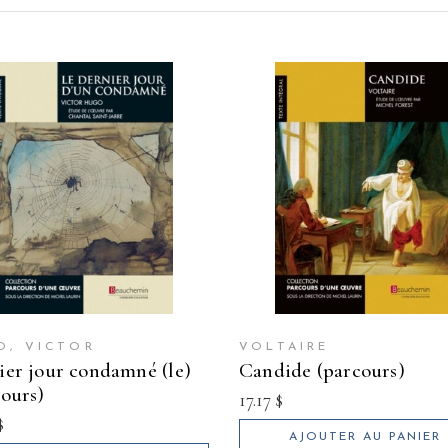
O, VICTOR
VOLTAIRE
candide (parcours)
cours)
17.17
$
$
AJOUTER AU PANIER