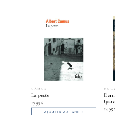
CAMUS
HUG
la peste
dernier jour condamné (le)
(par
17.95
$
14.95
AJOUTER AU PANIER