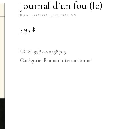
journal d’un fou (le)
PAR GOGOL,NICOLAS
3.95
$
UGS :
9782290258705
Catégorie:
Roman internationnal