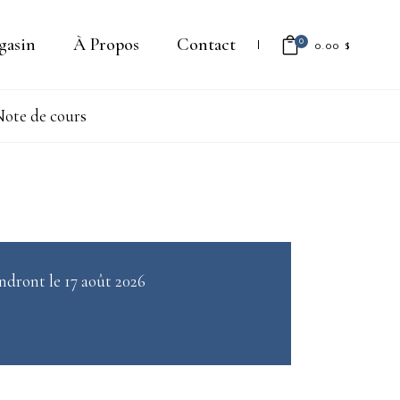
gasin
À Propos
Contact
0
0.00
$
ote de cours
Il n'y a aucun produit dans le
panier.
ndront le 17 août 2026