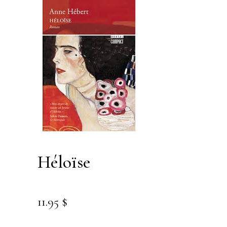
héloïse
11.95
$