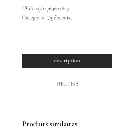
UGS :
9782764624623
Catégorie:
Québecoise
description
HÉLOÏSE
Produits similaires