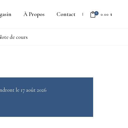
gasin
À Propos
Contact
0
0.00
$
ote de cours
Il n'y a aucun produit dans le
panier.
ndront le 17 août 2026