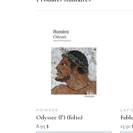
HOMÈRE
LAF
odyssee (l’) (folio)
fabl
8.95
$
13.50