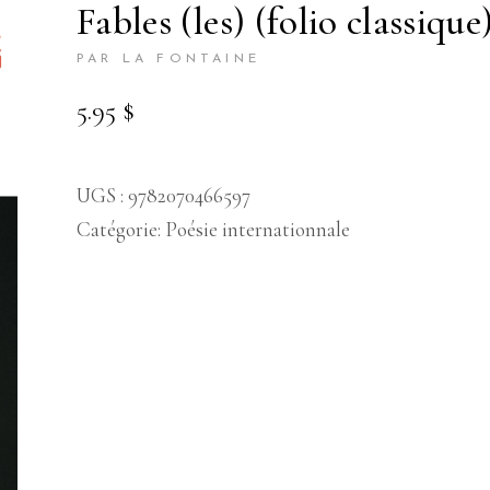
fables (les) (folio classique
PAR LA FONTAINE
5.95
$
UGS :
9782070466597
Catégorie:
Poésie internationnale