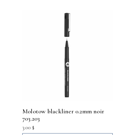
molotow blackliner 0.2mm noir
703.203
3.00
$