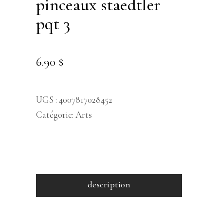
pinceaux staedtler
pqt 3
6.90
$
UGS :
4007817028452
Catégorie:
Arts
description