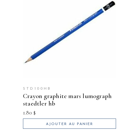
STD100HB
crayon graphite mars lumograph
staedtler hb
1.80
$
AJOUTER AU PANIER