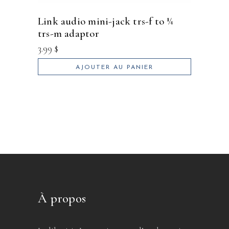
link audio mini-jack trs-f to ¼
trs-m adaptor
3.99
$
AJOUTER AU PANIER
À propos