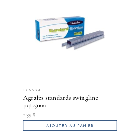
176594
agrafes standards swingline
pqt.5000
2.39
$
AJOUTER AU PANIER