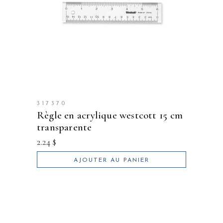
317370
règle en acrylique westcott 15 cm
transparente
2.24
$
AJOUTER AU PANIER