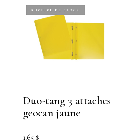
RUPTURE DE STOCK
duo-tang 3 attaches
geocan jaune
1.65
$