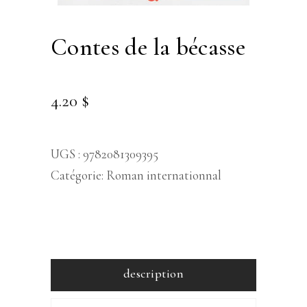
contes de la bécasse
4.20
$
UGS :
9782081309395
Catégorie:
Roman internationnal
description