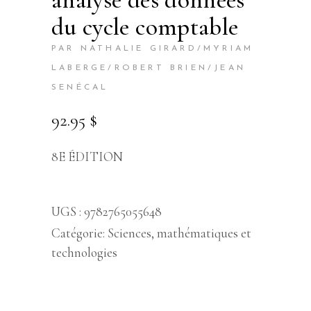
analyse des données
du cycle comptable
PAR NATHALIE GIRARD/MYRIAM
LABERGE/ROBERT BRIEN/JEAN
SENÉCAL
92.95
$
8E ÉDITION
UGS :
9782765055648
Catégorie:
Sciences, mathématiques et
technologies