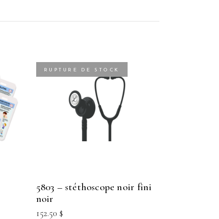
RUPTURE DE STOCK
5803 – stéthoscope noir fini
noir
152.50
$