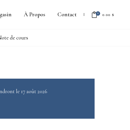
gasin
À Propos
Contact
0
0.00
$
ote de cours
Il n'y a aucun produit dans le
panier.
ndront le 17 août 2026