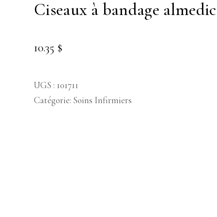
ciseaux à bandage almed
10.35
$
UGS :
101711
Catégorie:
Soins Infirmiers