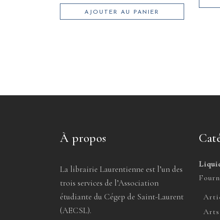
AJOUTER AU PANIER
À propos
Caté
Liqui
La librairie Laurentienne est l’un des
Fourn
trois services de l’Association
étudiante du Cégep de Saint-Laurent
Arti
(AECSL).
Arts