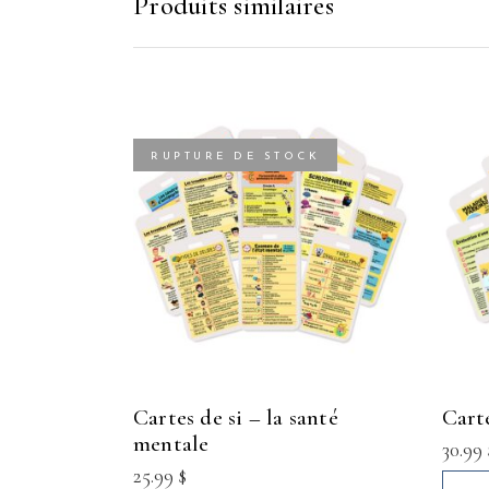
Produits similaires
RUPTURE DE STOCK
cartes de si – la santé
car
mentale
30.99
25.99
$