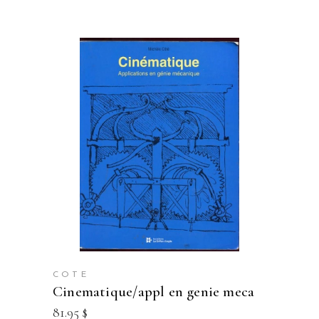
COTE
cinematique/appl en genie meca
81.95
$