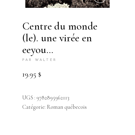
centre du monde
(le). une virée en
eeyou…
PAR WALTER
19.95
$
UGS :
9782895962113
Catégorie:
Roman québecois