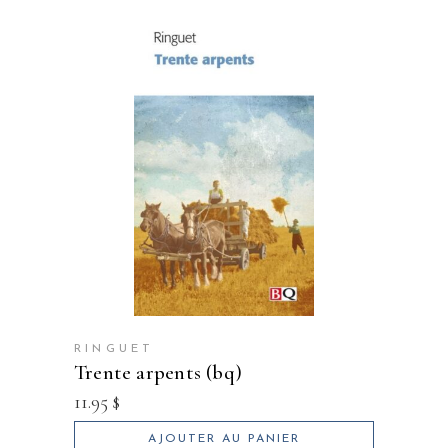
RINGUET
trente arpents (bq)
11.95
$
AJOUTER AU PANIER