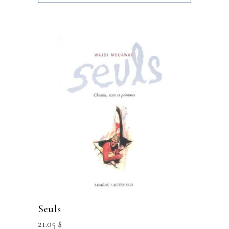
seuls
21.05
$