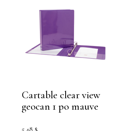
cartable clear view
geocan 1 po mauve
5.48
$