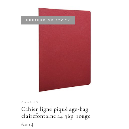
RUPTURE DE STOCK
733062
cahier ligné piqué age-bag
clairefontaine a4 96p. rouge
6.00
$