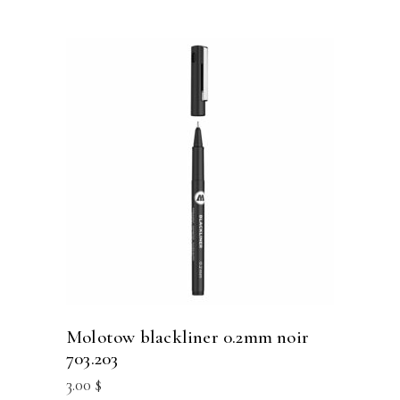
molotow blackliner 0.2mm noir
703.203
3.00
$