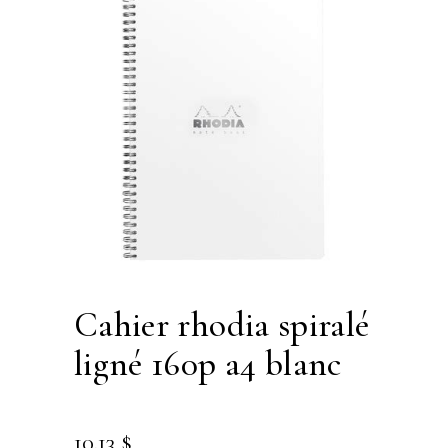
cahier rhodia spiralé
ligné 160p a4 blanc
10.13
$