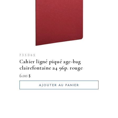
733062
cahier ligné piqué age-bag
clairefontaine a4 96p. rouge
6.00
$
AJOUTER AU PANIER