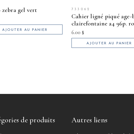
o zebra gel vert
733062
cahier ligné piqué age-bag
clairefontaine a4 96p. r
AJOUTER AU PANIER
6.00
$
AJOUTER AU PANIER
gories de produits
Autres liens