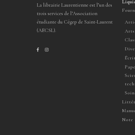
Liqui
La librairie Laurentienne est l’un des
Fourn
trois services de l’Association
étudiante du Cégep de Saint-Laurent
Arti
(AECSL).
Arts
Clas
Dive
Écri
Pape
Scie
tech
Soin
Litté
Manue
Note 