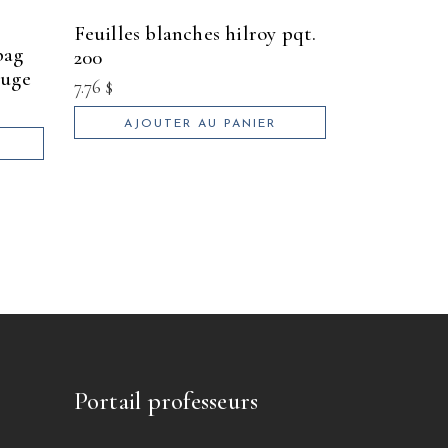
feuilles blanches hilroy pqt.
200
ouge
7.76
$
AJOUTER AU PANIER
Portail professeurs