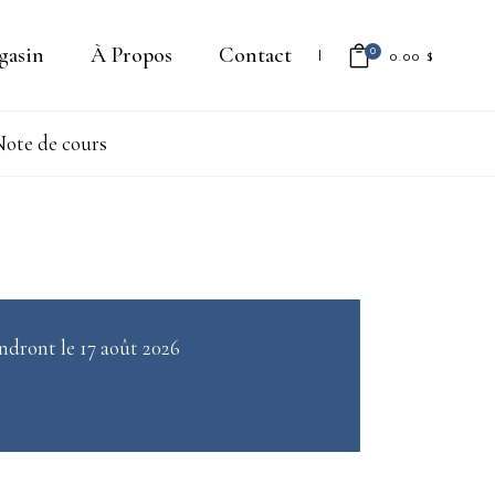
gasin
À Propos
Contact
0
0.00
$
ote de cours
Il n'y a aucun produit dans le
panier.
ndront le 17 août 2026