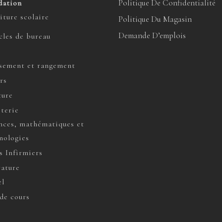
Politique De Confidentialité
dation
iture scolaire
Politique Du Magasin
Demande D’emplois
cles de bureau
sement et rangement
rs
ture
terie
nces, mathématiques et
nologies
s Infirmiers
rature
l
de cours