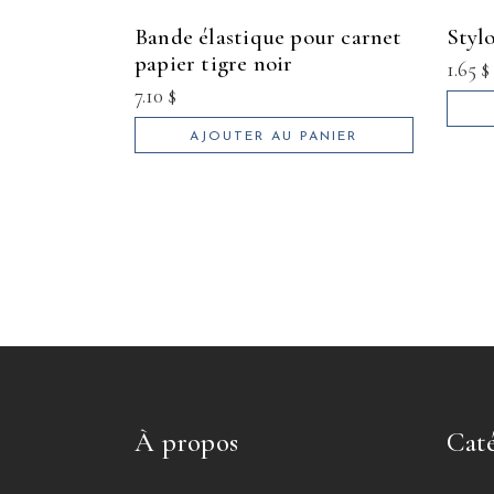
bande élastique pour carnet
styl
papier tigre noir
1.65
$
7.10
$
AJOUTER AU PANIER
À propos
Caté