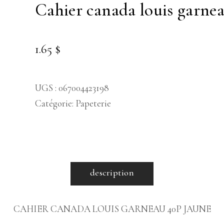
cahier canada louis garne
1.65
$
UGS :
067004423198
Catégorie:
Papeterie
description
CAHIER CANADA LOUIS GARNEAU 40P JAUNE