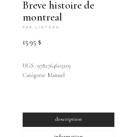
breve histoire de
montreal
PAR LINTEAU
15.95
$
UGS :
9782764605219
Catégorie:
Manuel
description
information