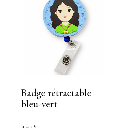
badge rétractable
bleu-vert
4.50
$