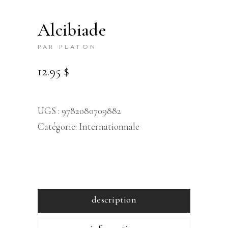
alcibiade
PAR PLATON
12.95
$
UGS :
9782080709882
Catégorie:
Internationnale
description