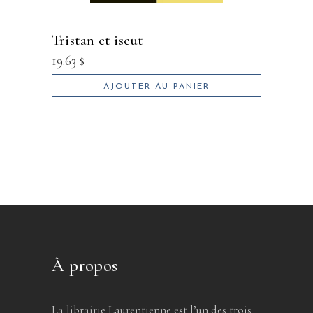
tristan et iseut
19.63
$
AJOUTER AU PANIER
À propos
La librairie Laurentienne est l’un des trois